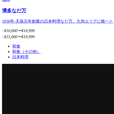
博多なだ万
1830年-天保元年創業の日本料理なだ万。九州エリアに唯一と
:
¥10,000〜¥14,999
:
¥15,000〜¥19,999
和食
和食（その他）
日本料理