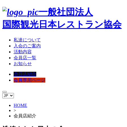
一般社団法人
国際観光日本レストラン協会
私達について
入会のご案内
活動内容
会員店一覧
お知らせ
会員店紹介
会員専用ページ
HOME
>
会員店紹介