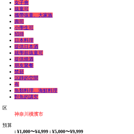
女子會
孩童可
攜帶孩童、大家族
壽司
小學生可
招待
日本料理
提供日本酒
就學前孩童可
提供燒酒
朋友聚餐
禁菸
沉靜的空間
有
魚類料理、海鮮料理
對魚的講究
区
神奈川
橫濱市
預算
: ¥1,000〜¥4,999
: ¥5,000〜¥9,999