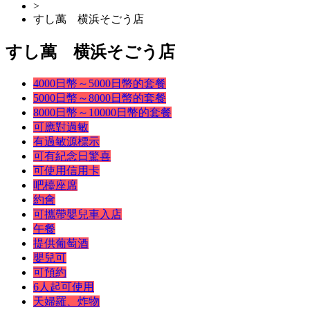
>
すし萬 横浜そごう店
すし萬 横浜そごう店
4000日幣～5000日幣的套餐
5000日幣～8000日幣的套餐
8000日幣～10000日幣的套餐
可應對過敏
有過敏源標示
可有紀念日驚喜
可使用信用卡
吧檯座席
約會
可攜帶嬰兒車入店
午餐
提供葡萄酒
嬰兒可
可預約
6人起可使用
天婦羅、炸物