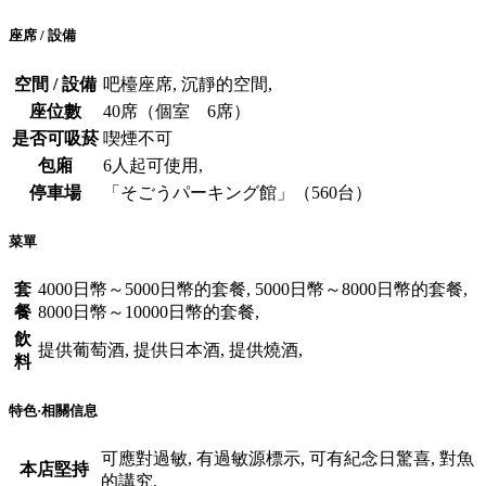
座席 / 設備
空間 / 設備
吧檯座席, 沉靜的空間,
座位數
40席（個室 6席）
是否可吸菸
喫煙不可
包廂
6人起可使用,
停車場
「そごうパーキング館」（560台）
菜單
套
4000日幣～5000日幣的套餐, 5000日幣～8000日幣的套餐,
餐
8000日幣～10000日幣的套餐,
飲
提供葡萄酒, 提供日本酒, 提供燒酒,
料
特色·相關信息
可應對過敏, 有過敏源標示, 可有紀念日驚喜, 對魚
本店堅持
的講究,