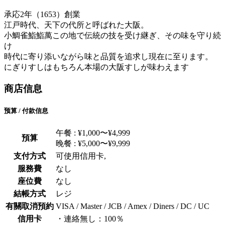
承応2年（1653）創業
江戸時代、天下の代所と呼ばれた大阪。
小鯛雀鮨鮨萬この地で伝統の技を受け継ぎ、その味を守り続
け
時代に寄り添いながら味と品質を追求し現在に至ります。
にぎりすしはもちろん本場の大阪すしが味わえます
商店信息
预算 / 付款信息
午餐 : ¥1,000〜¥4,999
預算
晚餐 : ¥5,000〜¥9,999
支付方式
可使用信用卡,
服務費
なし
座位費
なし
結帳方式
レジ
有關取消預約
VISA / Master / JCB / Amex / Diners / DC / UC
信用卡
・連絡無し：100％