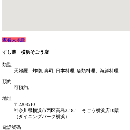
查看大地圖
すし萬 横浜そごう店
類型
天婦羅、炸物, 壽司, 日本料理, 魚類料理、海鮮料理,
預約
可預約,
地址
〒2208510
神奈川県横浜市西区高島2-18-1 そごう横浜店10階
（ダイニングパーク横浜）
電話號碼