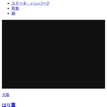
ステーキ・ハンバーグ
和食
鍋
大阪
はり重