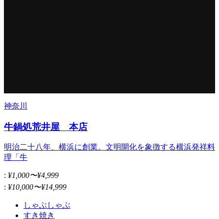
神奈川
牛鍋処荒井屋 本店
明治二十八年、横浜に創業。文明開化を象徴する横浜発祥料
理「牛
:
¥1,000〜¥4,999
:
¥10,000〜¥14,999
しゃぶしゃぶ
すき焼き