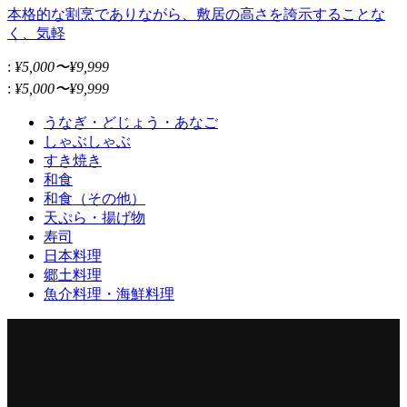
本格的な割烹でありながら、敷居の高さを誇示することな
く、気軽
:
¥5,000〜¥9,999
:
¥5,000〜¥9,999
うなぎ・どじょう・あなご
しゃぶしゃぶ
すき焼き
和食
和食（その他）
天ぷら・揚げ物
寿司
日本料理
郷土料理
魚介料理・海鮮料理