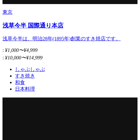
東京
浅草今半 国際通り本店
浅草今半は、明治28年(1895年)創業のすき焼店です。
:
¥1,000〜¥4,999
:
¥10,000〜¥14,999
しゃぶしゃぶ
すき焼き
和食
日本料理