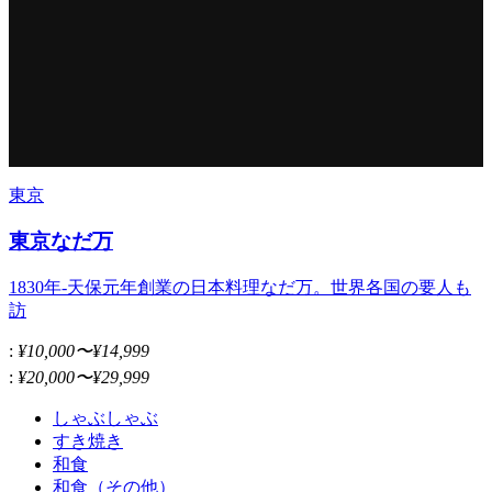
東京
東京なだ万
1830年-天保元年創業の日本料理なだ万。世界各国の要人も
訪
:
¥10,000〜¥14,999
:
¥20,000〜¥29,999
しゃぶしゃぶ
すき焼き
和食
和食（その他）