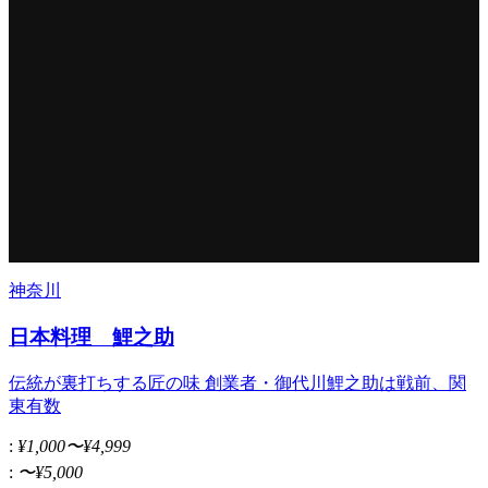
神奈川
日本料理 鯉之助
伝統が裏打ちする匠の味 創業者・御代川鯉之助は戦前、関
東有数
:
¥1,000〜¥4,999
:
〜¥5,000