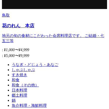
鳥取
花のれん 本店
地元の旬の食材にこだわった会席料理店です。 ご結婚・七
五三等
:
¥1,000〜¥4,999
:
¥5,000〜¥9,999
うなぎ・どじょう・あなご
しゃぶしゃぶ
すき焼き
和食
和食（その他）
日本料理
郷土料理
鍋
魚介料理・海鮮料理