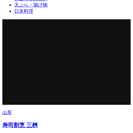
天ぷら・揚げ物
日本料理
山形
寿司割烹 三桝